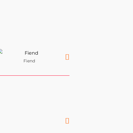
Fiend
Gotrax